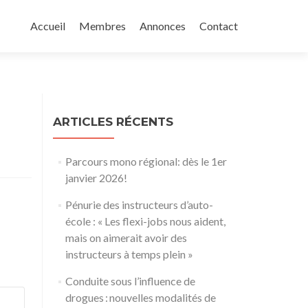
Aller
au
Accueil
Membres
Annonces
Contact
contenu
principal
ARTICLES RÉCENTS
Parcours mono régional: dès le 1er
janvier 2026!
Pénurie des instructeurs d’auto-
école : « Les flexi-jobs nous aident,
mais on aimerait avoir des
instructeurs à temps plein »
Conduite sous l’influence de
drogues : nouvelles modalités de