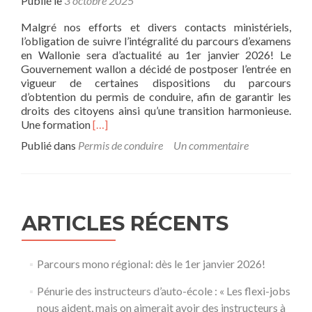
Publié le
3 octobre 2025
Malgré nos efforts et divers contacts ministériels,
l’obligation de suivre l’intégralité du parcours d’examens
en Wallonie sera d’actualité au 1er janvier 2026! Le
Gouvernement wallon a décidé de postposer l’entrée en
vigueur de certaines dispositions du parcours
d’obtention du permis de conduire, afin de garantir les
droits des citoyens ainsi qu’une transition harmonieuse.
En
Une formation
[…]
savoir
Publié dans
Permis de conduire
Un commentaire
plus
surParcours
mono
régional:
dès
ARTICLES RÉCENTS
le
1er
janvier
2026!
Parcours mono régional: dès le 1er janvier 2026!
Pénurie des instructeurs d’auto-école : « Les flexi-jobs
nous aident, mais on aimerait avoir des instructeurs à